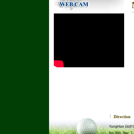
YungHan Golf
No.300, Sec. 1,