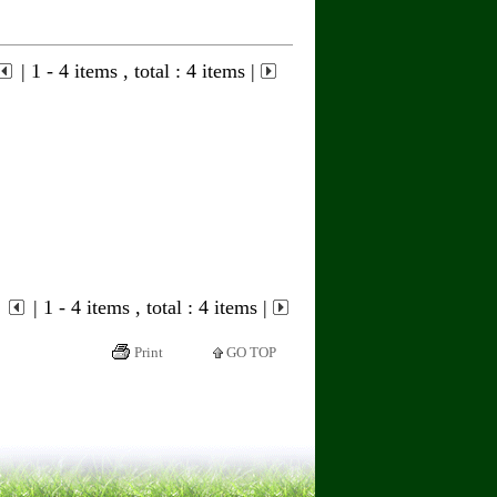
| 1 - 4 items , total : 4 items |
| 1 - 4 items , total : 4 items |
Print
GO TOP