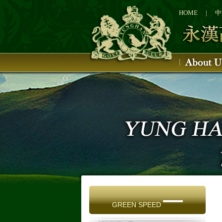
1
2
HOME
|
中
3
4
—
GREEN SPEED