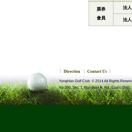
法人
票券
會員
法人
YungHan Golf Club © 2014 All Rights R
No.300, Sec. 1, Nanshan N. Rd., Luzhu Dist.,