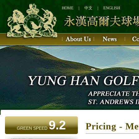
1
2
HOME
|
中文
|
ENGLISH
3
4
9.2
Pricing - M
GREEN SPEED